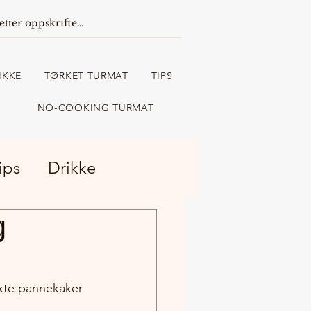
IKKE
TØRKET TURMAT
TIPS
NO-COOKING TURMAT
ips
Drikke
g
kte pannekaker 