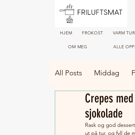
HJEM
FROKOST
VARM TU
OM MEG
ALLE OPP
All Posts
Middag
F
Crepes med 
Tørket turmat
Var
sjokolade
Rask og god dessert 
ut på tur, og fyll de