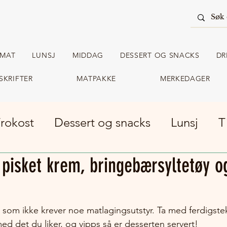
RMAT
LUNSJ
MIDDAG
DESSERT OG SNACKS
DR
SKRIFTER
MATPAKKE
MERKEDAGER
rokost
Dessert og snacks
Lunsj
T
pisket krem, bringebærsyltetøy o
m turmat
Matpakke
som ikke krever noe matlagingsutstyr. Ta med ferdigste
 med det du liker, og vipps så er desserten servert!