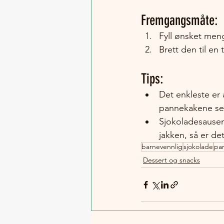
Fremgangsmåte:
Fyll ønsket men
Brett den til en
Tips:
Det enkleste er
pannekakene selv
Sjokoladesausen 
jakken, så er det
barnevennlig
sjokolade
pa
Dessert og snacks