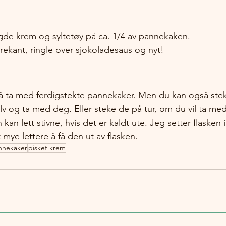
gde krem og syltetøy på ca. 1/4 av pannekaken. 
 trekant, ringle over sjokoladesaus og nyt!
 å ta med ferdigstekte pannekaker. Men du kan også ste
 og ta med deg. Eller steke de på tur, om du vil ta med l
kan lett stivne, hvis det er kaldt ute. Jeg setter flasken
 mye lettere å få den ut av flasken. 
nnekaker
pisket krem