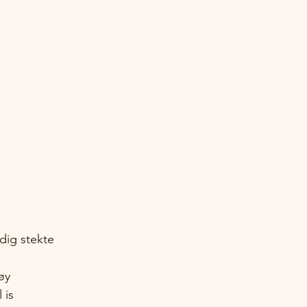
dig stekte
øy
 is