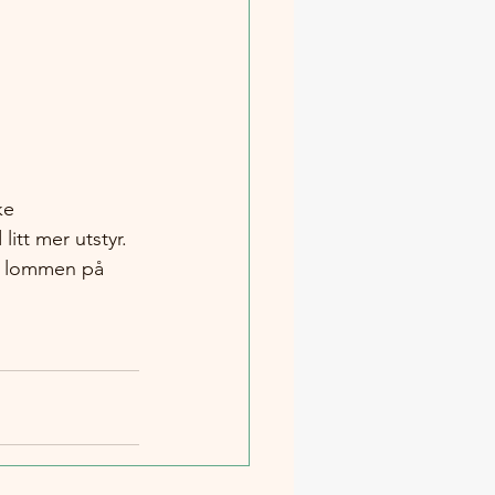
ke 
itt mer utstyr.
 i lommen på 