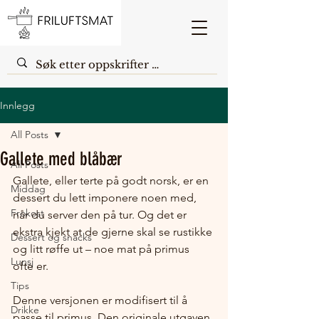
Innlegg
All Posts
Gallete med blåbær
All Posts
Gallete, eller terte på godt norsk, er en 
Middag
dessert du lett imponere noen med, 
Frokost
når du server den på tur. Og det er 
ekstra kjekt at de gjerne skal se rustikke 
Dessert og snacks
og litt røffe ut – noe mat på primus 
Lunsj
ofte er.
Tips
Denne versjonen er modifisert til å 
Drikke
passe til primus. Den originale utgaven 