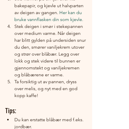
bakepapir, og kjevle ut halvparten 
av deigen av gangen. 
Her kan du 
bruke vannflasken din som kjevle.
Stek deigen i smør i stekepannen 
over medium varme. Når deigen 
har blitt gylden på undersiden snur 
du den, smører vaniljekrem utover 
og strør over blåbær. Legg over 
lokk og stek videre til bunnen er 
gjennomstekt og vaniljekremen 
og blåbærene er varme.
Ta forsiktig ut av pannen, dryss 
over melis, og nyt med en god 
kopp kaffe!
Tips:
Du kan erstatte blåbær med f.eks. 
jordbær.