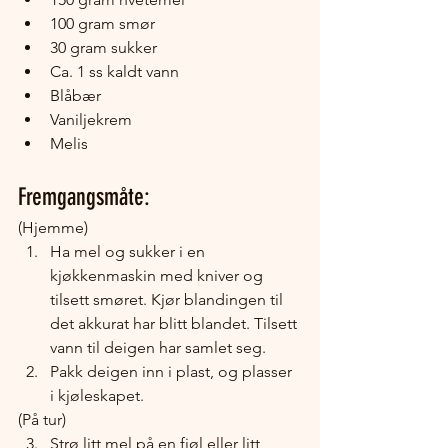
100 gram smør
30 gram sukker
Ca. 1 ss kaldt vann
Blåbær
Vaniljekrem
Melis
Fremgangsmåte:
(Hjemme)
Ha mel og sukker i en 
kjøkkenmaskin med kniver og 
tilsett smøret. Kjør blandingen til 
det akkurat har blitt blandet. Tilsett 
vann til deigen har samlet seg. 
Pakk deigen inn i plast, og plasser 
i kjøleskapet.
(På tur)
Strø litt mel på en fjøl eller litt 