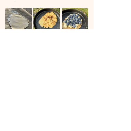
primus
bær
Dessert og snacks
Se alle
Siste innlegg