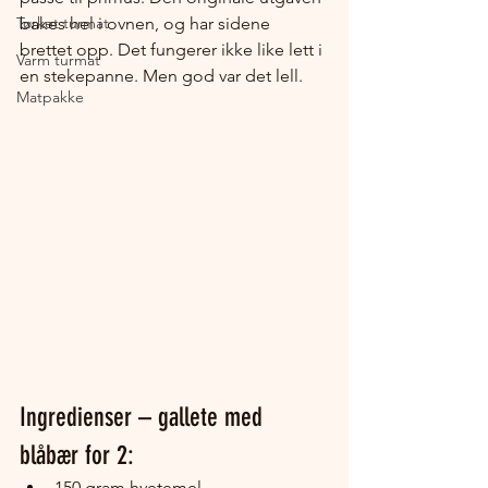
Tørket turmat
bakes hel i ovnen, og har sidene 
brettet opp. Det fungerer ikke like lett i 
Varm turmat
en stekepanne. Men god var det lell.
Matpakke
Ingredienser – gallete med 
blåbær for 2:
150 gram hvetemel