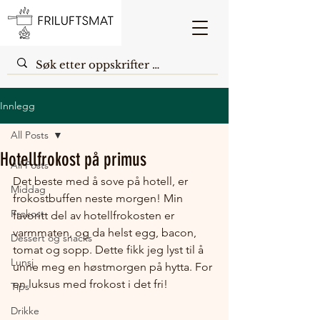
Innlegg
All Posts
Hotellfrokost på primus
All Posts
Det beste med å sove på hotell, er 
Middag
frokostbuffen neste morgen! Min 
Frokost
favoritt del av hotellfrokosten er 
varmmaten, og da helst egg, bacon, 
Dessert og snacks
tomat og sopp. Dette fikk jeg lyst til å 
Lunsj
unne meg en høstmorgen på hytta. For 
en luksus med frokost i det fri!
Tips
Drikke