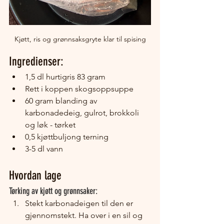
Kjøtt, ris og grønnsaksgryte klar til spising
Ingredienser:
1,5 dl hurtigris 83 gram
Rett i koppen skogsoppsuppe
60 gram blanding av 
karbonadedeig, gulrot, brokkoli 
og løk - tørket
0,5 kjøttbuljong terning
3-5 dl vann
Hvordan lage  
Tørking av kjøtt og grønnsaker: 
Stekt karbonadeigen til den er 
gjennomstekt. Ha over i en sil og 