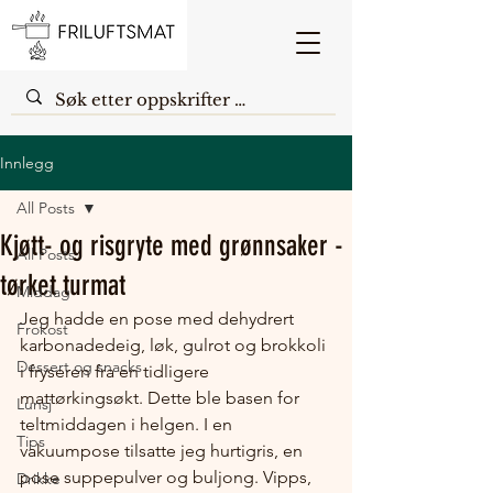
Innlegg
All Posts
Kjøtt- og risgryte med grønnsaker -
All Posts
tørket turmat
Middag
Jeg hadde en pose med dehydrert 
Frokost
karbonadedeig, løk, gulrot og brokkoli 
Dessert og snacks
i fryseren fra en tidligere 
mattørkingsøkt. Dette ble basen for 
Lunsj
teltmiddagen i helgen. I en 
Tips
vakuumpose tilsatte jeg hurtigris, en 
pose suppepulver og buljong. Vipps, 
Drikke