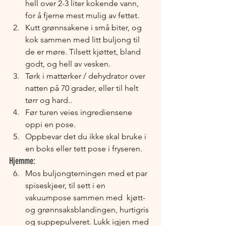
hell over 2-3 liter kokende vann, 
for å fjerne mest mulig av fettet.
Kutt grønnsakene i små biter, og 
kok sammen med litt buljong til 
de er møre. Tilsett kjøttet, bland 
godt, og hell av vesken.
Tørk i mattørker / dehydrator over 
natten på 70 grader, eller til helt 
tørr og hard..
Før turen veies ingrediensene 
oppi en pose.
Oppbevar det du ikke skal bruke i 
en boks eller tett pose i fryseren.
Hjemme:
Mos buljongterningen med et par 
spiseskjeer, til sett i en 
vakuumpose sammen med  kjøtt- 
og grønnsaksblandingen, hurtigris 
og suppepulveret. Lukk igjen med 