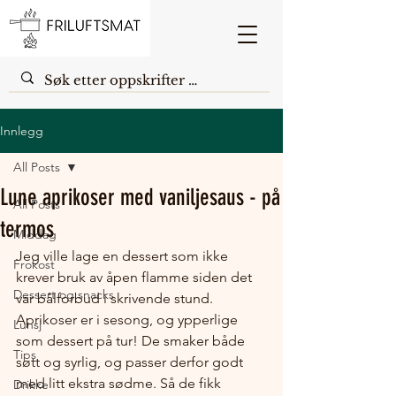
Innlegg
All Posts
Lune aprikoser med vaniljesaus - på
All Posts
termos
Middag
Jeg ville lage en dessert som ikke 
Frokost
krever bruk av åpen flamme siden det 
Dessert og snacks
var bålforbud i skrivende stund.  
Aprikoser er i sesong, og ypperlige 
Lunsj
som dessert på tur! De smaker både 
Tips
søtt og syrlig, og passer derfor godt 
med litt ekstra sødme. Så de fikk 
Drikke