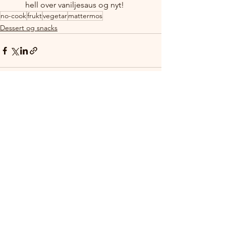
hell over vaniljesaus og nyt!
no-cook
frukt
vegetar
mattermos
Dessert og snacks
Se alle
Siste innlegg