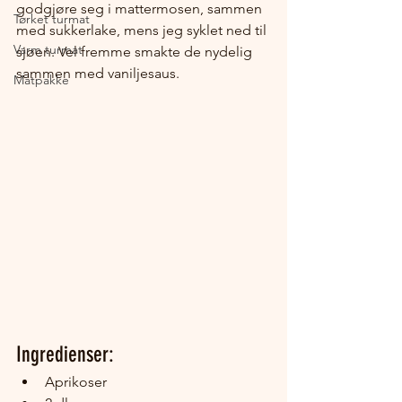
godgjøre seg i mattermosen, sammen 
Tørket turmat
med sukkerlake, mens jeg syklet ned til 
Varm turmat
sjøen. Vel fremme smakte de nydelig 
sammen med vaniljesaus.
Matpakke
Ingredienser:
Aprikoser