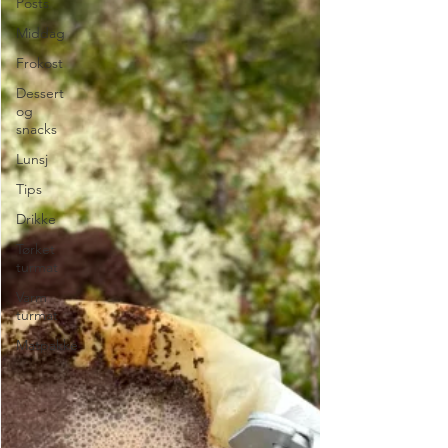
Posts
Middag
Frokost
Dessert
og
snacks
Lunsj
Tips
Drikke
Tørket
turmat
Varm
turmat
Matpakke