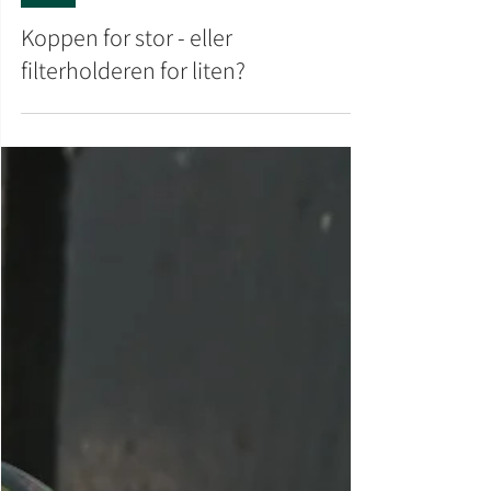
Tips
Koppen for stor - eller
filterholderen for liten?