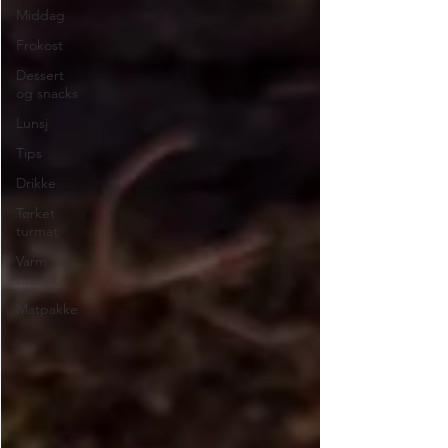
Middag
Frokost
Dessert
og snacks
Lunsj
Tips
Drikke
Tørket
turmat
Varm
turmat
Matpakke