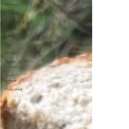
Middag
Frokost
Dessert og
snacks
Lunsj
Tips
Drikke
Tørket
turmat
Varm
turmat
Matpakke