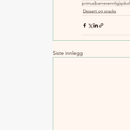
primus
barnevennlig
sjoko
Dessert og snacks
Siste innlegg