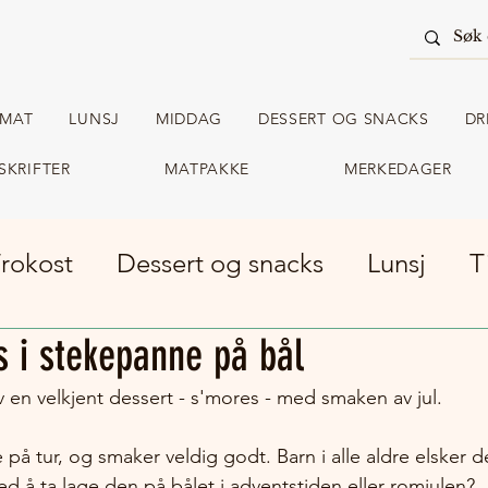
RMAT
LUNSJ
MIDDAG
DESSERT OG SNACKS
DR
SKRIFTER
MATPAKKE
MERKEDAGER
rokost
Dessert og snacks
Lunsj
T
s i stekepanne på bål
m turmat
Matpakke
v en velkjent dessert - s'mores - med smaken av jul. 
e på tur, og smaker veldig godt. Barn i alle aldre elsker 
d å ta lage den på bålet i adventstiden eller romjulen?