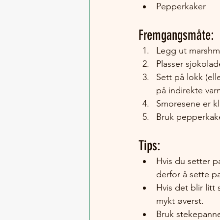
Pepperkaker
Fremgangsmåte:
Legg ut marshma
Plasser sjokolad
Sett på lokk (ell
på indirekte var
Smoresene er kl
Bruk pepperkaker
Tips:
Hvis du setter p
derfor å sette p
Hvis det blir lit
mykt øverst. 
Bruk stekepanne