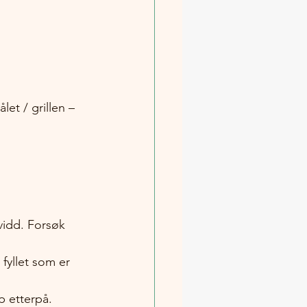
et / grillen – 
vidd. Forsøk 
 fyllet som er 
p etterpå.