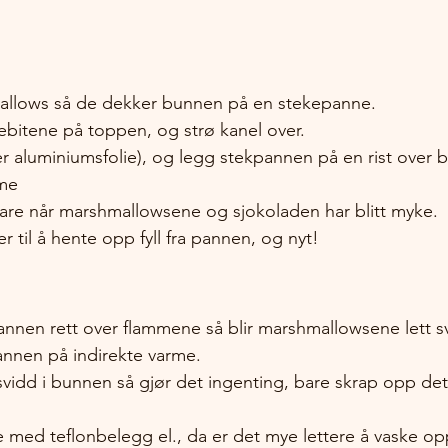
llows så de dekker bunnen på en stekepanne. 
ebitene på toppen, og strø kanel over. 
er aluminiumsfolie), og legg stekpannen på en rist over bål
me 
are når marshmallowsene og sjokoladen har blitt myke. 
 til å hente opp fyll fra pannen, og nyt!
annen rett over flammene så blir marshmallowsene lett s
annen på indirekte varme.
t svidd i bunnen så gjør det ingenting, bare skrap opp det
 med teflonbelegg el., da er det mye lettere å vaske op