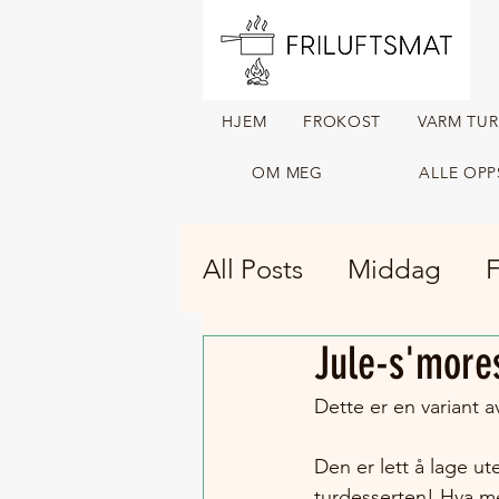
HJEM
FROKOST
VARM TU
OM MEG
ALLE OPP
All Posts
Middag
F
Jule-s'more
Tørket turmat
Var
Dette er en variant a
Den er lett å lage ut
turdesserten! Hva me