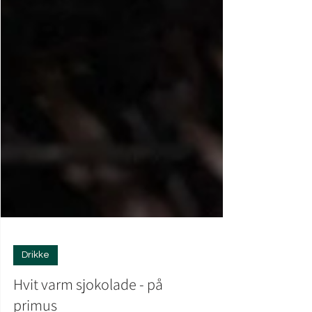
Drikke
Hvit varm sjokolade - på