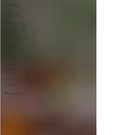
Middag
Frokost
Dessert og
snacks
Lunsj
Tips
Drikke
Tørket
turmat
Varm
turmat
Matpakke