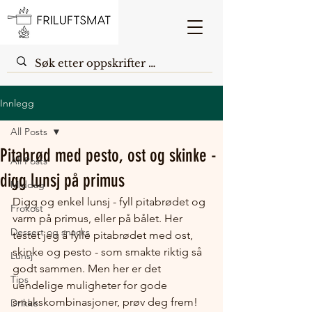
Innlegg
All Posts
Pitabrød med pesto, ost og skinke -
All Posts
digg lunsj på primus
Middag
Digg og enkel lunsj - fyll pitabrødet og 
Frokost
varm på primus, eller på bålet. Her 
Dessert og snacks
testet jeg å fylle pitabrødet med ost, 
skinke og pesto - som smakte riktig så 
Lunsj
godt sammen. Men her er det 
Tips
uendelige muligheter for gode 
smakskombinasjoner, prøv deg frem! 
Drikke