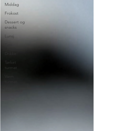
Middag
Frokost
Dessert og
snacks
Lunsj
Tips
Drikke
Tørket
turmat
Varm
turmat
Matpakke