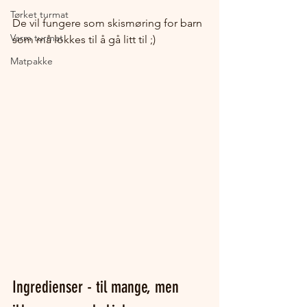
Tørket turmat
De vil fungere som skismøring for barn 
Varm turmat
som må lokkes til å gå litt til ;)
Matpakke
Ingredienser - til mange, men 