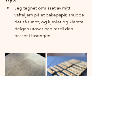
Jeg tegnet omrisset av mitt 
vaffeljern på et bakepapir, snudde 
det så rundt, og kjevlet og klemte 
deigen utover papiret til den 
passet i fasongen. 
barnevennlig
no-cook
sjokolade
påske
kjeks
Dessert og snacks