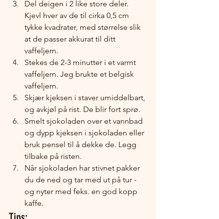
Del deigen i 2 like store deler. 
Kjevl hver av de til cirka 0,5 cm 
tykke kvadrater, med størrelse slik 
at de passer akkurat til ditt 
vaffeljern. 
Stekes de 2-3 minutter i et varmt 
vaffeljern. Jeg brukte et belgisk 
vaffeljern.
Skjær kjeksen i staver umiddelbart, 
og avkjøl på rist. De blir fort sprø.
Smelt sjokoladen over et vannbad 
og dypp kjeksen i sjokoladen eller 
bruk pensel til å dekke de. Legg 
tilbake på risten.
Når sjokoladen har stivnet pakker 
du de ned og tar med ut på tur - 
og nyter med feks. en god kopp 
kaffe.
Tips: