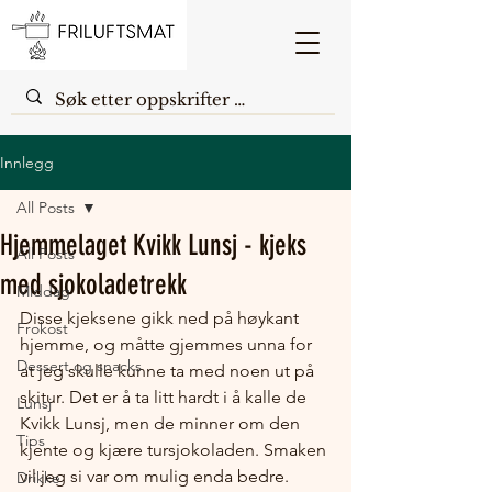
Innlegg
All Posts
Hjemmelaget Kvikk Lunsj - kjeks
All Posts
med sjokoladetrekk
Middag
Disse kjeksene gikk ned på høykant 
Frokost
hjemme, og måtte gjemmes unna for 
Dessert og snacks
at jeg skulle kunne ta med noen ut på 
skitur. Det er å ta litt hardt i å kalle de 
Lunsj
Kvikk Lunsj, men de minner om den 
Tips
kjente og kjære tursjokoladen. Smaken 
vil jeg si var om mulig enda bedre.
Drikke