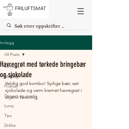
Innlegg
All Posts
Havregrøt med tørkede bringebær
All Posts
og sjokolade
Middag
Veldig god kombo! Syrlige bær, søt 
Frokost
sjokolade og varm kremet havregrøt i 
Dessert og snacks
skjønn forening.
Lunsj
Tips
Drikke