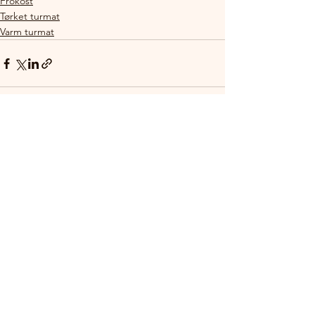
Frokost
Tørket turmat
Varm turmat
Se alle
Siste innlegg