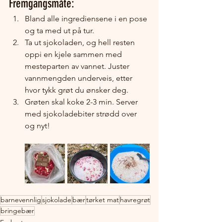
Fremgangsmåte:
Bland alle ingrediensene i en pose 
og ta med ut på tur. 
Ta ut sjokoladen, og hell resten 
oppi en kjele sammen med 
mesteparten av vannet. Juster 
vannmengden underveis, etter 
hvor tykk grøt du ønsker deg. 
Grøten skal koke 2-3 min. Server 
med sjokoladebiter strødd over 
og nyt!
barnevennlig
sjokolade
bær
tørket mat
havregrøt
bringebær