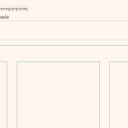
avregryn
pistasj
nacks