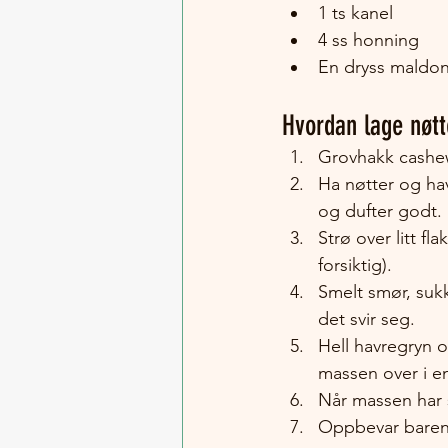
1 ts kanel
4 ss honning
En dryss maldon
Hvordan lage nøt
Grovhakk cashew
Ha nøtter og hav
og dufter godt. 
Strø over litt fl
forsiktig).
Smelt smør, sukk
det svir seg.
Hell havregryn 
massen over i e
Når massen har s
Oppbevar barene