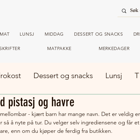
RMAT
LUNSJ
MIDDAG
DESSERT OG SNACKS
DR
SKRIFTER
MATPAKKE
MERKEDAGER
rokost
Dessert og snacks
Lunsj
T
d pistasj og havre
m turmat
Matpakke
 mellombar - kjært barn har mange navn. Det er veldig enk
 så å nyte på tur. Du velger selv ingrediensene og får e
are, enn om du kjøper de ferdig fra butikken. 