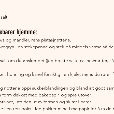
salt
tebarer hjemme:
s og mandler, rens pistasjnøttene.
regryn i en stekepanne og stek på middels varme så de ta
aksalt om du ønsker det (jeg brukte salte cashewnøtter, så 
er, honning og kanel forsiktig i en kjele, mens du rører f
og nøttene oppi sukkerblandingen og bland alt godt sam
n form dekket med bakepapir, og spre utover.
tivnet, løft den ut av formen og skjær i barer.
 i en tett boks. Jeg pakket mine i matpapir for å ta d