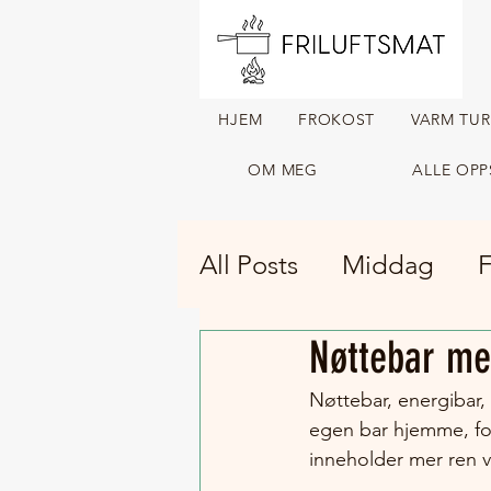
HJEM
FROKOST
VARM TU
OM MEG
ALLE OPP
All Posts
Middag
F
Nøttebar me
Tørket turmat
Var
Nøttebar, energibar,
egen bar hjemme, for
inneholder mer ren v