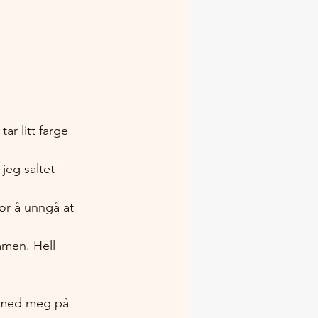
r litt farge 
jeg saltet 
or å unngå at 
men. Hell 
e med meg på 