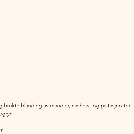
eg brukte blanding av mandler, cashew- og pistasjnøtter
regryn
er