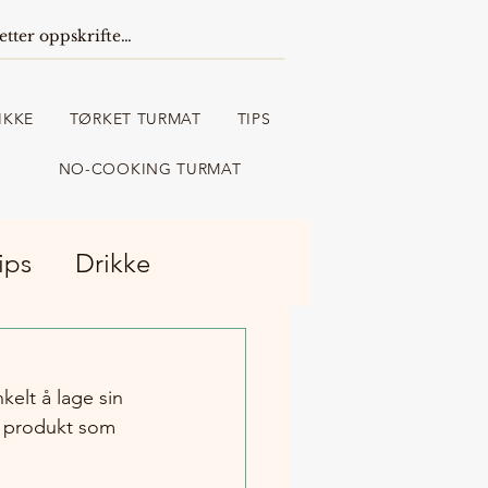
IKKE
TØRKET TURMAT
TIPS
NO-COOKING TURMAT
ips
Drikke
elt å lage sin 
t produkt som 