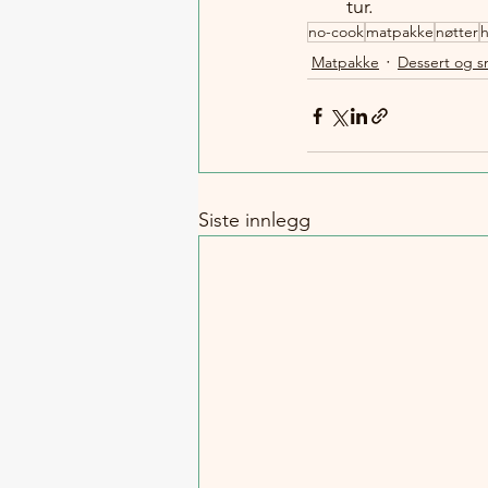
tur.
no-cook
matpakke
nøtter
h
Matpakke
Dessert og s
Siste innlegg