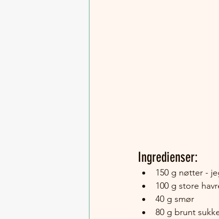
Ingredienser: 
150 g nøtter - j
100 g store hav
40 g smør
80 g brunt sukk