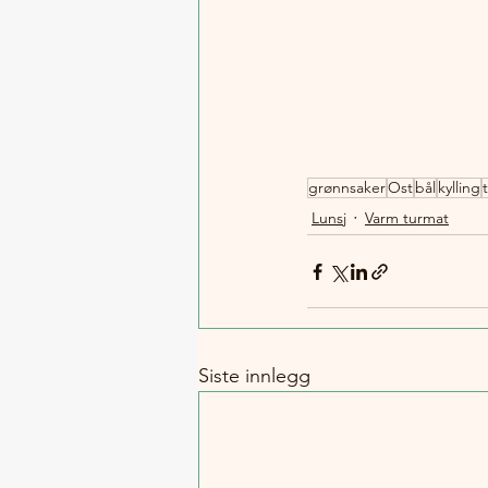
grønnsaker
Ost
bål
kylling
Lunsj
Varm turmat
Siste innlegg