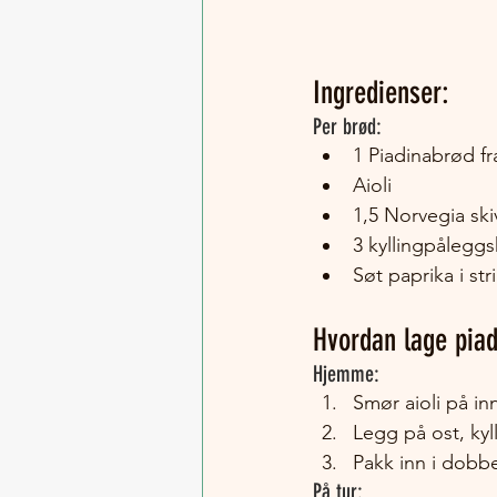
Ingredienser:
Per brød:
1 Piadinabrød f
Aioli
1,5 Norvegia ski
3 kyllingpåleggs
Søt paprika i str
Hvordan lage piad
Hjemme:
Smør aioli på i
Legg på ost, kyl
Pakk inn i dobbe
På tur: