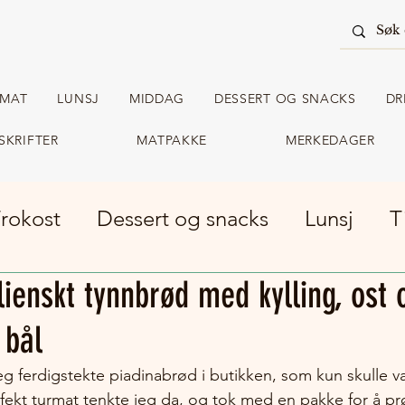
RMAT
LUNSJ
MIDDAG
DESSERT OG SNACKS
DR
SKRIFTER
MATPAKKE
MERKEDAGER
rokost
Dessert og snacks
Lunsj
T
alienskt tynnbrød med kylling, ost 
m turmat
Matpakke
 bål
g ferdigstekte piadinabrød i butikken, som kun skulle va
rfekt turmat tenkte jeg da, og tok med en pakke for å pr