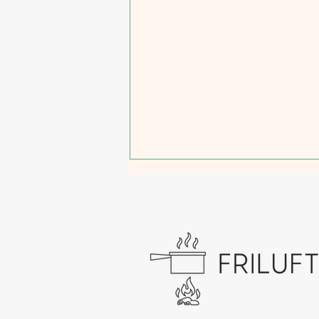
Bakt fenikkel med hvitløk, sitron og
timian - Hajka ovn