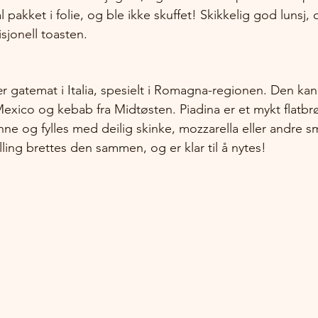
 pakket i folie, og ble ikke skuffet! Skikkelig god lunsj, o
disjonell toasten.
r gatemat i Italia, spesielt i Romagna-regionen. Den ka
Mexico og kebab fra Midtøsten. Piadina er et mykt flatb
nne og fylles med deilig skinke, mozzarella eller andre sm
ylling brettes den sammen, og er klar til å nytes! 