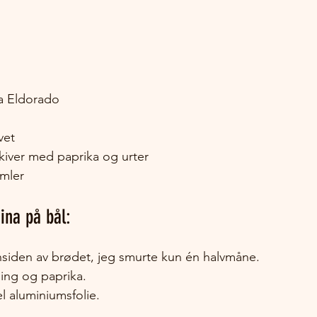
ra Eldorado
vet
kiver med paprika og urter
imler
ina på bål:
nnsiden av brødet, jeg smurte kun én halvmåne.
ling og paprika.
l aluminiumsfolie.