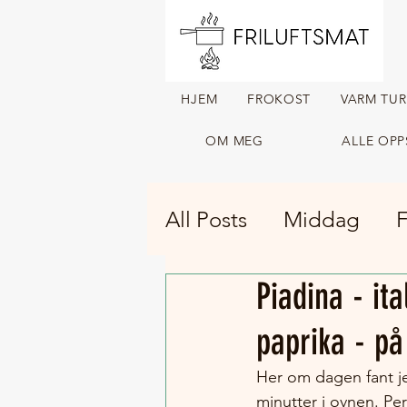
HJEM
FROKOST
VARM TU
OM MEG
ALLE OPP
All Posts
Middag
F
Piadina - it
Tørket turmat
Var
paprika - på
Her om dagen fant je
minutter i ovnen. Pe