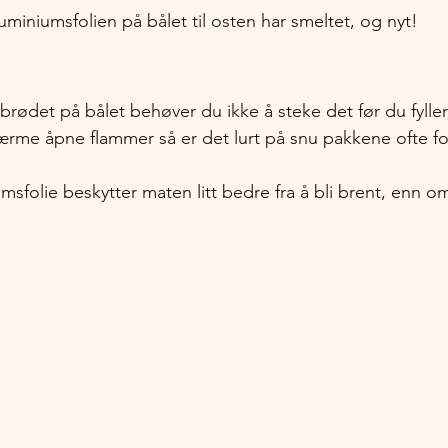
uminiumsfolien på bålet til osten har smeltet, og nyt!
brødet på bålet behøver du ikke å steke det før du fyller
ærme åpne flammer så er det lurt på snu pakkene ofte fo
sfolie beskytter maten litt bedre fra å bli brent, enn o