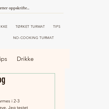
IKKE
TØRKET TURMAT
TIPS
NO-COOKING TURMAT
ips
Drikke
og
rmes i 2-3 
øve. Jeg testet 