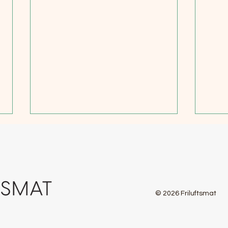
© 2026 Friluftsmat
Couscous med linser og pinjekjerner -
Eggesa
hjemmelaget tørket turmat
og Haj