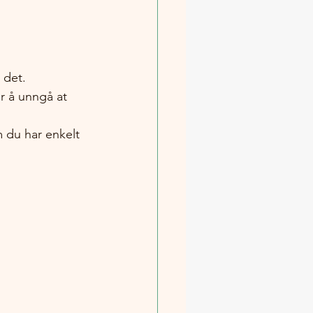
 det.
r å unngå at 
m du har enkelt 