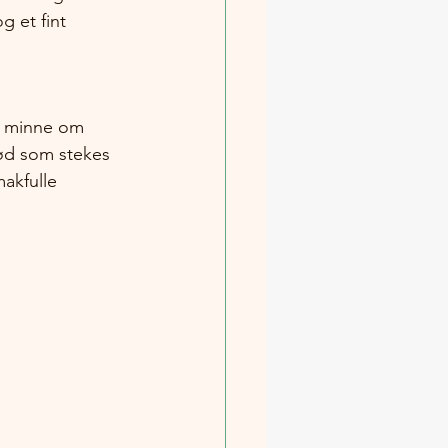
g et fint 
n minne om 
rød som stekes 
akfulle 