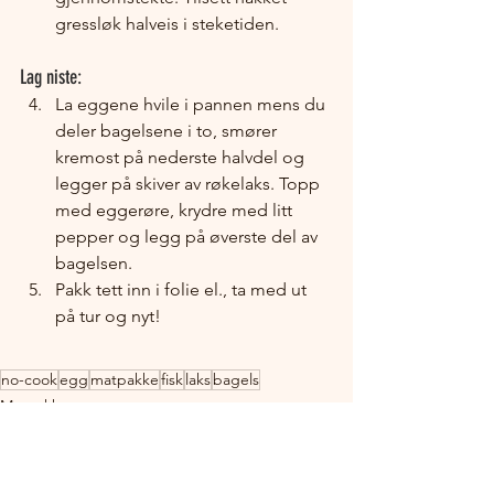
gressløk halveis i steketiden.
Lag niste:
La eggene hvile i pannen mens du 
deler bagelsene i to, smører 
kremost på nederste halvdel og 
legger på skiver av røkelaks. Topp 
med eggerøre, krydre med litt 
pepper og legg på øverste del av 
bagelsen. 
Pakk tett inn i folie el., ta med ut 
på tur og nyt!
no-cook
egg
matpakke
fisk
laks
bagels
Matpakke