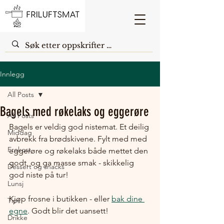
Innlegg
All Posts
Bagels med røkelaks og eggerøre
All Posts
Bagels er veldig god nistemat. Et deilig 
Middag
avbrekk fra brødskivene. Fylt med med 
Frokost
eggerøre og røkelaks både mettet den 
godt, og ga masse smak - skikkelig 
Dessert og snacks
god niste på tur!
Lunsj
Kjøp frosne i butikken - eller 
bak dine 
Tips
egne
. Godt blir det uansett!
Drikke